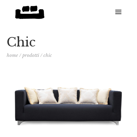
Chic
home
/
prodotti
/
chic