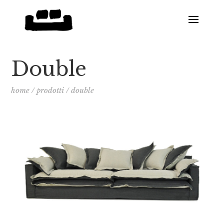
Double
home
/
prodotti
/
double