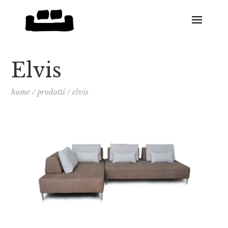
Elvis
home
/
prodotti
/
elvis