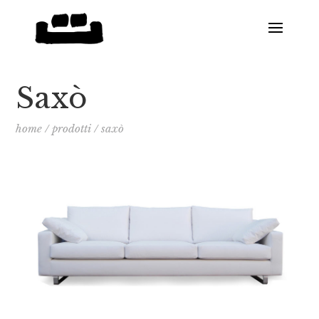
Saxò
home
/
prodotti
/
saxò