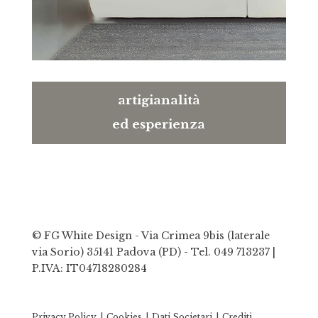
artigianalità
ed esperienza
© FG White Design - Via Crimea 9bis (laterale
via Sorio) 35141 Padova (PD) -
Tel. 049 713237
|
P.IVA: IT04718280284
Privacy Policy
Cookies
Dati Societari
Crediti